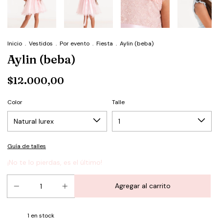
Inicio
.
Vestidos
.
Por evento
.
Fiesta
.
Aylin (beba)
Aylin (beba)
$12.000,00
Color
Talle
Guía de talles
¡No te lo pierdas, es el último!
1
en stock