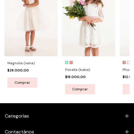
Magnolia (nena)
Fiorella (beba)
Phoeb
$28.000,00
$18.000,00
$12.0
Comprar
Comprar
C
Categorías
Contactános