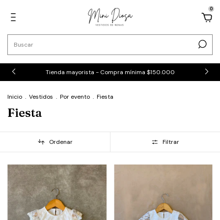
0
Tienda mayorista - Compra mínima $150.000
Inicio
.
Vestidos
.
Por evento
.
Fiesta
Fiesta
Ordenar
Filtrar