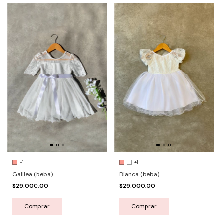
+1
+1
Galilea (beba)
Bianca (beba)
$29.000,00
$29.000,00
Comprar
Comprar