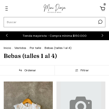
0
Tienda mayorista - Compra mínima $150.000
Inicio
.
Vestidos
.
Por talle
.
Bebas (talles 1 al 4)
Bebas (talles 1 al 4)
Ordenar
Filtrar