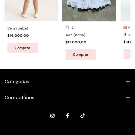
+1
+2
Vera (bebe)
Giorgi
Ada (beba)
$14.000,00
$31.0
$17.000,00
Comprar
C
Comprar
Categorías
Contactános