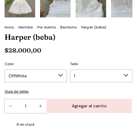
Inicio
.
Vestidos
.
Por evento
.
Bautismo
.
Harper (beba)
Harper (beba)
$28.000,00
Color
Talle
Guía de talles
8
en stock