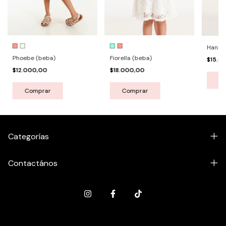
Hanna
Fiorella (beba)
Phoebe (beba)
$15.0
$18.000,00
$12.000,00
C
Comprar
Comprar
Categorías
Contactános