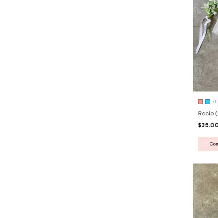
+1
Rocio 
$35.0
Co