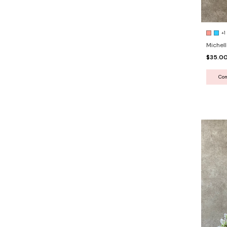
+1
Michell
$35.0
Co