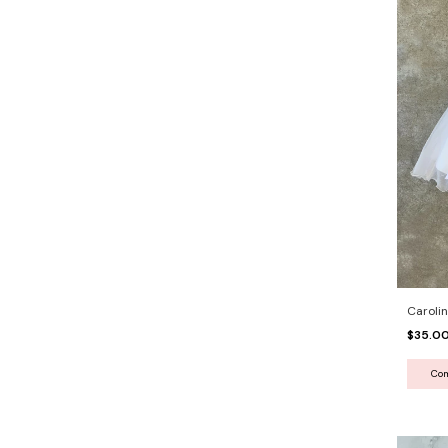
Caroli
$35.0
Co