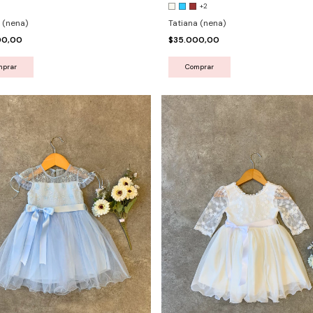
+2
 (nena)
Tatiana (nena)
00,00
$35.000,00
mprar
Comprar