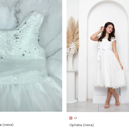
+2
a (nena)
Ophelia (nena)