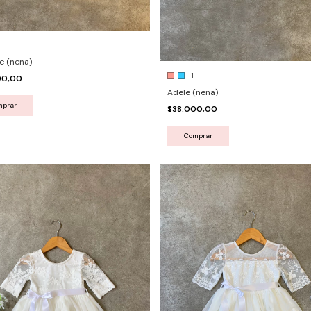
e (nena)
+1
00,00
Adele (nena)
mprar
$38.000,00
Comprar