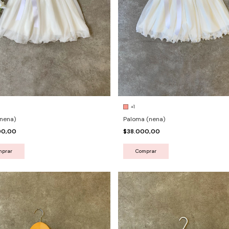
+1
(nena)
Paloma (nena)
00,00
$38.000,00
mprar
Comprar