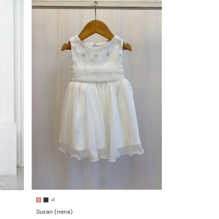
+1
Susan (nena)