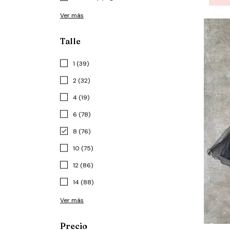
Ver más
Talle
1 (39)
2 (32)
4 (19)
6 (78)
8 (76)
10 (75)
12 (86)
14 (88)
Ver más
Precio