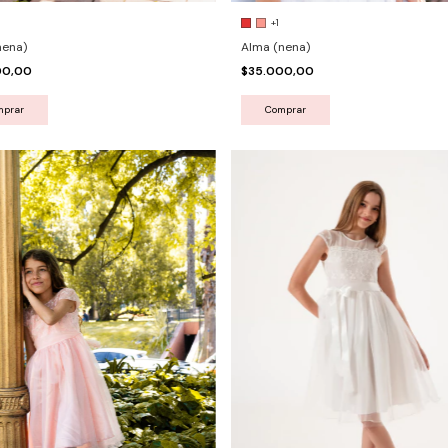
+1
nena)
Alma (nena)
00,00
$35.000,00
mprar
Comprar