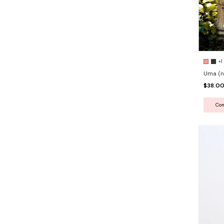
+1
Uma (n
$38.0
Co