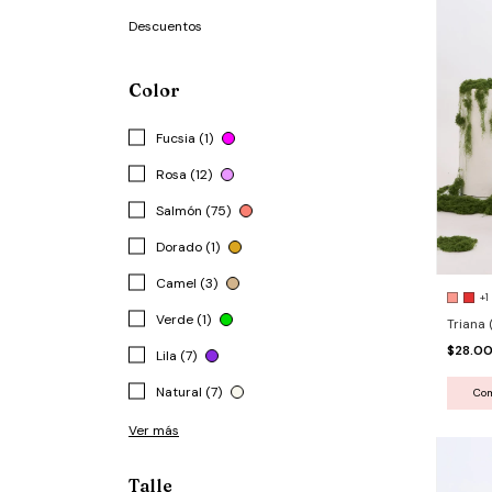
Descuentos
Color
Fucsia (1)
Rosa (12)
Salmón (75)
Dorado (1)
Camel (3)
+1
Verde (1)
Triana 
$28.0
Lila (7)
Natural (7)
Co
Ver más
Talle