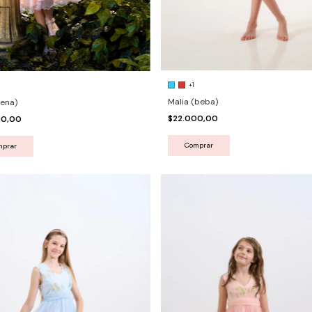
+1
Malia (beba)
ena)
$22.000,00
00,00
Comprar
mprar