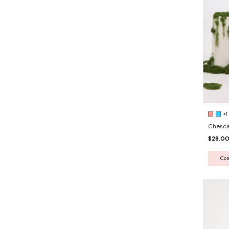
+1
Chesca
$28.0
Co