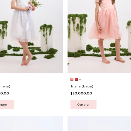
+1
(nena)
Triana (beba)
00,00
$20.000,00
mprar
Comprar