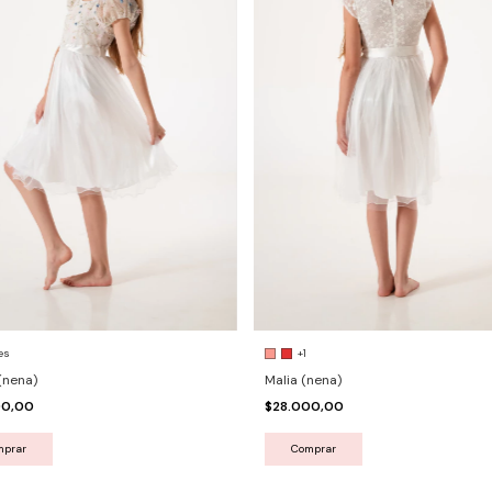
+1
es
Malia (nena)
(nena)
$28.000,00
00,00
Comprar
mprar