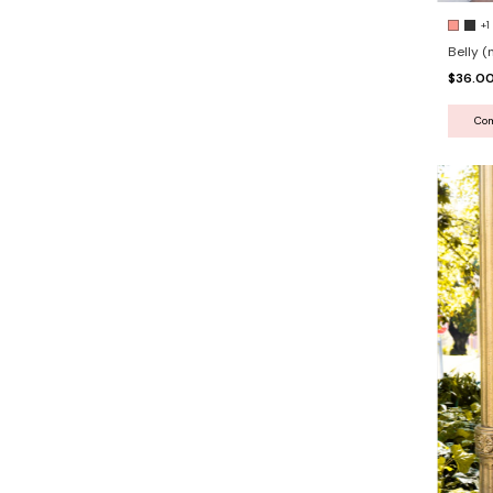
+1
Belly (
$36.0
Co