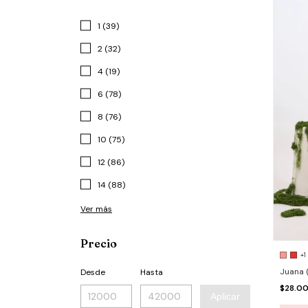
1 (39)
2 (32)
4 (19)
6 (78)
8 (76)
10 (75)
12 (86)
14 (88)
Ver más
Precio
+1
Juana 
Desde
Hasta
$28.0
Aplicar