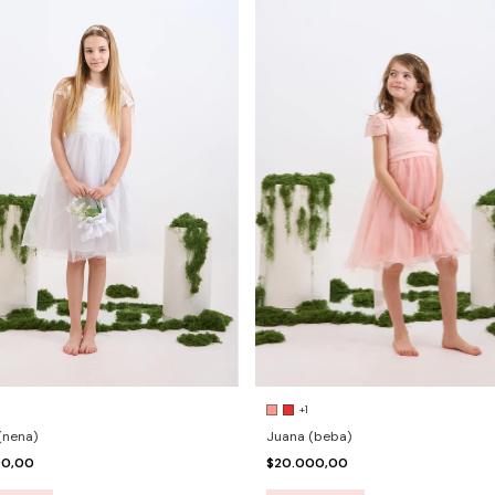
+1
(nena)
Juana (beba)
00,00
$20.000,00