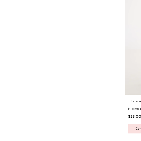
3 color
Huilen 
$28.0
Co