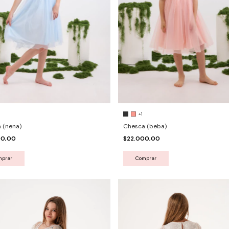
+1
 (nena)
Chesca (beba)
00,00
$22.000,00
mprar
Comprar